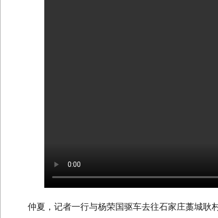
仲夏，记者一行与杨荣国驱车去往石家庄藁城耿