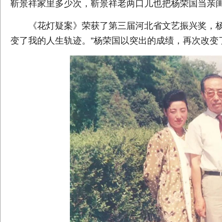
靳景祥家里多少次，靳景祥老两口儿也把杨荣国当亲
《花灯疑案》荣获了第三届河北省文艺振兴奖，杨
变了我的人生轨迹。”杨荣国以突出的成绩，再次改变