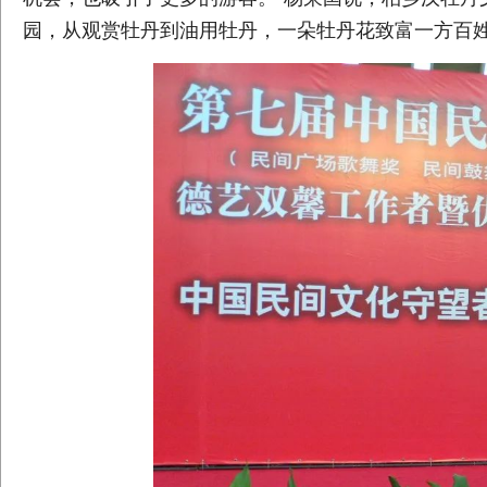
园，从观赏牡丹到油用牡丹，一朵牡丹花致富一方百