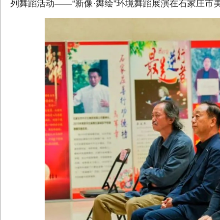
列舞蹈活动——“新像·舞绘”环境舞蹈展演在石家庄市