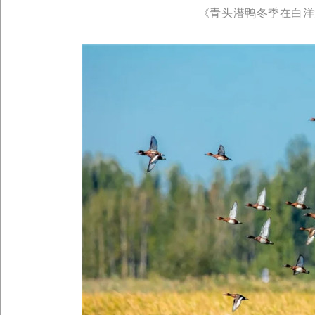
《青头潜鸭冬季在白洋