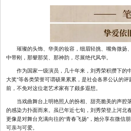
璀璨的头饰、华美的妆容，细眉轻挑、嘴角微扬、
中带刚，那颦那笑、那神韵，尽展绝代风华。
作为国家一级演员，几十年来，刘秀荣积攒下的中国
大奖”等各类荣誉可谓硕果累累，是社会各界公认的评
前，不免对这位老艺术家有了颇多遐想。
当戏曲舞台上明艳照人的扮相、甜亮脆美的声腔落
的感染力扑面而来。虽已年近七旬，刘秀荣登上河北春
更像是对舞台充满向往的“青春飞扬”，她分享在微信
可亲与可爱。