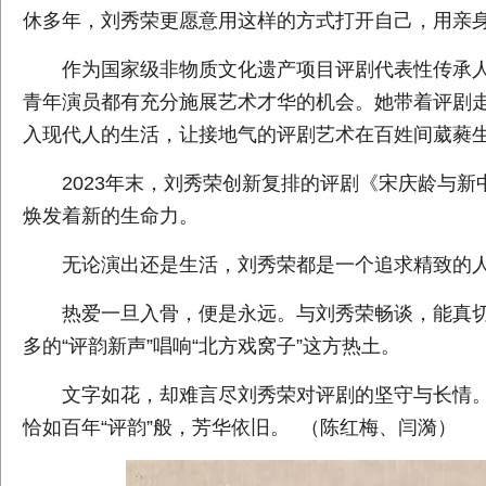
休多年，刘秀荣更愿意用这样的方式打开自己，用亲
作为国家级非物质文化遗产项目评剧代表性传承人
青年演员都有充分施展艺术才华的机会。她带着评剧
入现代人的生活，让接地气的评剧艺术在百姓间葳蕤
2023年末，刘秀荣创新复排的评剧《宋庆龄与新
焕发着新的生命力。
无论演出还是生活，刘秀荣都是一个追求精致的人
热爱一旦入骨，便是永远。与刘秀荣畅谈，能真切
多的“评韵新声”唱响“北方戏窝子”这方热土。
文字如花，却难言尽刘秀荣对评剧的坚守与长情。这
恰如百年“评韵”般，芳华依旧。 （陈红梅、闫漪）