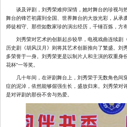
谈及评剧，刘秀荣难抑深情，她对舞台的珍视与热
舞台的锋芒初露到全国、世界舞台的大放光彩，从承
师徒相守、那些如数家珍的演出经历，千锤百炼，方有
刘秀荣对艺术的创新起步较早，电视戏曲连续剧《
历史剧《胡风汉月》则将其艺术创新推向了繁盛。刘
多荣誉于一身。刘秀荣更是以制片人和主演的双重身份
花杯”一等奖。
几十年间，在评剧舞台上，刘秀荣于无数角色间穿
症的泥淖，依然能够倔强生长，盛放归来。刘秀荣对
是对评剧的那份不舍与热爱。