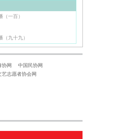
展播（一百）
展播（九十九）
舞协网
中国民协网
文艺志愿者协会网