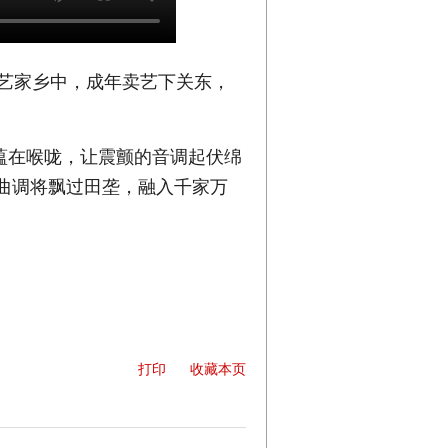
艺家乡中，成年卖艺下关东，
蕴在喉咙，让震颤的音调起伏绵
的曲调将飘过田垄，融入千家万
打印
收藏本页