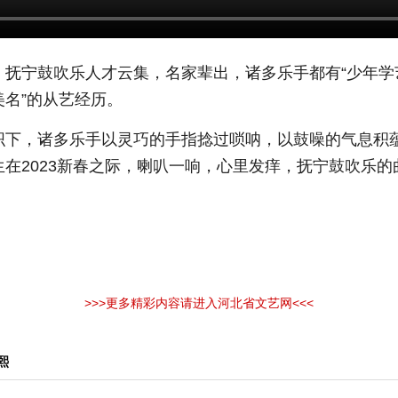
，抚宁鼓吹乐人才云集，名家辈出，诸多乐手都有“少年学
名”的从艺经历。
织下，诸多乐手以灵巧的手指捻过唢呐，以鼓噪的气息积
在2023新春之际，喇叭一响，心里发痒，抚宁鼓吹乐
>>>更多精彩内容请进入河北省文艺网<<<
熙