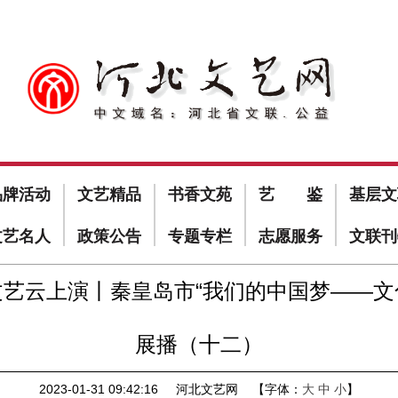
品牌活动
文艺精品
书香文苑
艺 鉴
基层文
文艺名人
政策公告
专题专栏
志愿服务
文联刊
文艺云上演丨秦皇岛市“我们的中国梦——文
展播（十二）
2023-01-31 09:42:16
河北文艺网
【字体：
大
中
小
】