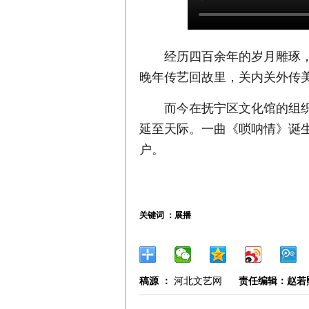
经历四百余年的岁月雕琢
晚年传艺回故里，关内关外传美
而今在抚宁区文化馆的组
延至天际。一曲《唢呐情》诞生
户。
关键词 ：
展播
稿源 ：
河北文艺网
责任编辑：赵若